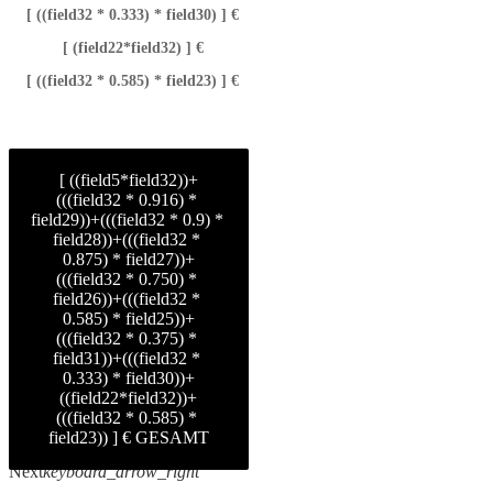
[ ((field32 * 0.333) * field30) ] €
[ (field22*field32) ] €
[ ((field32 * 0.585) * field23) ] €
[ ((field5*field32))+
(((field32 * 0.916) * 
field29))+(((field32 * 0.9) * 
field28))+(((field32 * 
0.875) * field27))+
(((field32 * 0.750) * 
field26))+(((field32 * 
0.585) * field25))+
(((field32 * 0.375) * 
field31))+(((field32 * 
0.333) * field30))+
((field22*field32))+
(((field32 * 0.585) * 
field23)) ] € GESAMT
keyboard_arrow_left
Previous
Next
keyboard_arrow_right