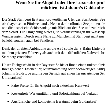
Wenn Sie Ihr Altgold oder Ihre Luxusuhr profe
möchten, ist Johann’s Goldstube g
Die Stadt Starnberg liegt am nordwestlichen Ufer des Starnberger Sees 
oberbayerischen Fünfseenlands. Neben der berühmten Seepromenade
wie die historische Schlossanlage mit Blick auf den See und zahlreic
dem Schiff. Die Umgebung bietet gute Voraussetzungen für Wassersp
Wanderungen. Durch seine Nähe zu München ist Starnberg nicht nur 
beliebt, sondern auch bei Pendlern.
Dank der direkten Anbindung an die A95 sowie der S-Bahn-Linie 6 i
mit dem privaten Fahrzeug als auch mit dem öffentlichen Nahverkehr
Starnberg erreichbar.
Unser Fachgeschäft in der Bayerstraße bietet Ihnen einen unkomplizi
Ihrer goldenen Taschenuhr, Münzsammlung oder hochwertigen Antiqui
Johann’s Goldstube und freuen Sie sich auf einen herausragenden Se
Uhrenankauf.
Faire Preise für Ihr Altgold nach aktuellem Kurswert
Kostenfreie Wertermittlung und Sofortzahlung bei Verkauf
Ausführliche und kompetente Beratung beim Goldankauf