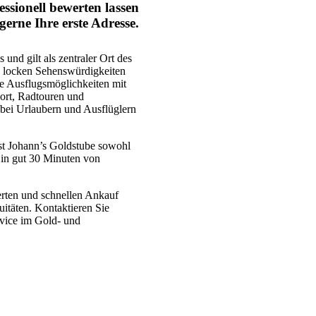
ssionell bewerten lassen
erne Ihre erste Adresse.
und gilt als zentraler Ort des
 locken Sehenswürdigkeiten
he Ausflugsmöglichkeiten mit
ort, Radtouren und
bei Urlaubern und Ausflüglern
st Johann’s Goldstube sowohl
 in gut 30 Minuten von
erten und schnellen Ankauf
täten. Kontaktieren Sie
rvice im Gold- und