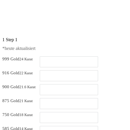
1
Step 1
*heute aktualisiert 
999 Gold
24 Karat
916 Gold
22 Karat
900 Gold
21.6 Karat
875 Gold
21 Karat
750 Gold
18 Karat
585 Gold
14 Karat