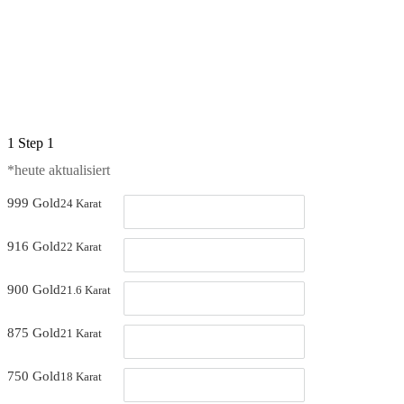
1
Step 1
*heute aktualisiert 
999 Gold
24 Karat
916 Gold
22 Karat
900 Gold
21.6 Karat
875 Gold
21 Karat
750 Gold
18 Karat