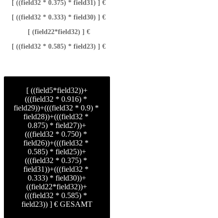
[ ((field32 * 0.375) * field31) ] €
[ ((field32 * 0.333) * field30) ] €
[ (field22*field32) ] €
[ ((field32 * 0.585) * field23) ] €
[ ((field5*field32))+
(((field32 * 0.916) * 
field29))+(((field32 * 0.9) * 
field28))+(((field32 * 
0.875) * field27))+
(((field32 * 0.750) * 
field26))+(((field32 * 
0.585) * field25))+
(((field32 * 0.375) * 
field31))+(((field32 * 
0.333) * field30))+
((field22*field32))+
(((field32 * 0.585) * 
field23)) ] € GESAMT
keyboard_arrow_left
Previous