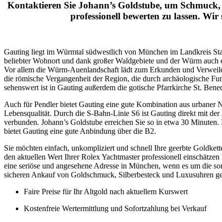
Kontaktieren Sie Johann’s Goldstube, um Schmuck
professionell bewerten zu lassen. Wir 
Gauting liegt im Würmtal südwestlich von München im Landkreis Sta
beliebter Wohnort und dank großer Waldgebiete und der Würm auch ein
Vor allem die Würm-Auenlandschaft lädt zum Erkunden und Verweilen
die römische Vergangenheit der Region, die durch archäologische Fu
sehenswert ist in Gauting außerdem die gotische Pfarrkirche St. Bened
Auch für Pendler bietet Gauting eine gute Kombination aus urbaner 
Lebensqualität. Durch die S-Bahn-Linie S6 ist Gauting direkt mit de
verbunden. Johann’s Goldstube erreichen Sie so in etwa 30 Minuten.
bietet Gauting eine gute Anbindung über die B2.
Sie möchten einfach, unkompliziert und schnell Ihre geerbte Goldket
den aktuellen Wert Ihrer Rolex Yachtmaster professionell einschätzen 
eine seriöse und angesehene Adresse in München, wenn es um die so
sicheren Ankauf von Goldschmuck, Silberbesteck und Luxusuhren ge
Faire Preise für Ihr Altgold nach aktuellem Kurswert
Kostenfreie Wertermittlung und Sofortzahlung bei Verkauf