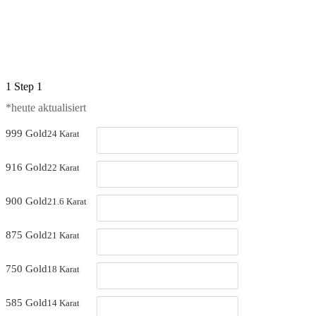
1
Step 1
*heute aktualisiert 
999 Gold
24 Karat
916 Gold
22 Karat
900 Gold
21.6 Karat
875 Gold
21 Karat
750 Gold
18 Karat
585 Gold
14 Karat