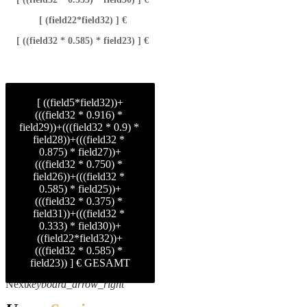
[ (field22*field32) ] €
[ ((field32 * 0.585) * field23) ] €
[ ((field5*field32))+
(((field32 * 0.916) * 
field29))+(((field32 * 0.9) * 
field28))+(((field32 * 
0.875) * field27))+
(((field32 * 0.750) * 
field26))+(((field32 * 
0.585) * field25))+
(((field32 * 0.375) * 
field31))+(((field32 * 
0.333) * field30))+
((field22*field32))+
(((field32 * 0.585) * 
field23)) ] € GESAMT
keyboard_arrow_left
Previous
Next
keyboard_arrow_right