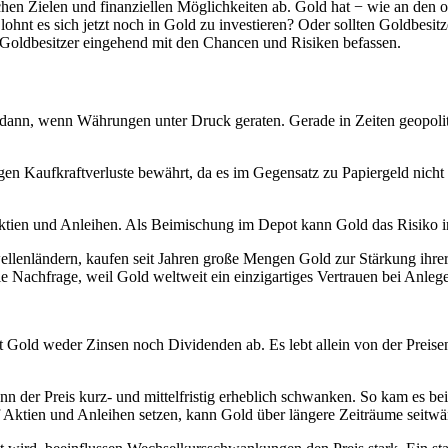
chen Zielen und finanziellen Möglichkeiten ab. Gold hat − wie an den
lohnt es sich jetzt noch in Gold zu investieren? Oder sollten Goldbesit
 Goldbesitzer eingehend mit den Chancen und Risiken befassen.
dann, wenn Währungen unter Druck geraten. Gerade in Zeiten geopoliti
en Kaufkraftverluste bewährt, da es im Gegensatz zu Papiergeld nicht b
ktien und Anleihen. Als Beimischung im Depot kann Gold das Risiko in
llenländern, kaufen seit Jahren große Mengen Gold zur Stärkung ihrer
e Nachfrage, weil Gold weltweit ein einzigartiges Vertrauen bei Anlege
 Gold weder Zinsen noch Dividenden ab. Es lebt allein von der Preise
nn der Preis kurz- und mittelfristig erheblich schwanken. So kam es be
Aktien und Anleihen setzen, kann Gold über längere Zeiträume seitwärt