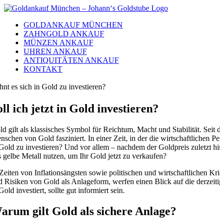
Skip
to
GOLDANKAUF MÜNCHEN
content
ZAHNGOLD ANKAUF
MÜNZEN ANKAUF
UHREN ANKAUF
ANTIQUITÄTEN ANKAUF
KONTAKT
hnt es sich in Gold zu investieren?
oll ich jetzt in Gold investieren?
ld gilt als klassisches Symbol für Reichtum, Macht und Stabilität. Sei
nschen von Gold fasziniert. In einer Zeit, in der die wirtschaftlichen 
 Gold zu investieren? Und vor allem – nachdem der Goldpreis zuletzt hist
s gelbe Metall nutzen, um Ihr Gold jetzt zu verkaufen?
 Zeiten von Inflationsängsten sowie politischen und wirtschaftlichen Kr
d Risiken von Gold als Anlageform, werfen einen Blick auf die derzeiti
Gold investiert, sollte gut informiert sein.
arum gilt Gold als sichere Anlage?