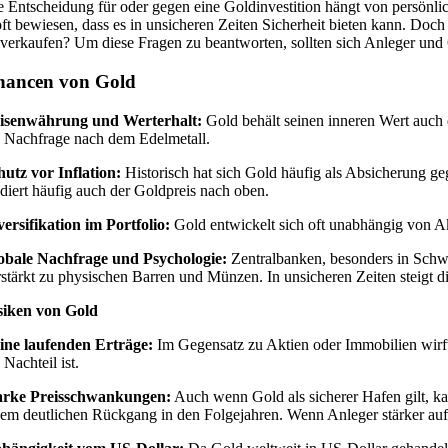
e Entscheidung für oder gegen eine Goldinvestition hängt von persönli
oft bewiesen, dass es in unsicheren Zeiten Sicherheit bieten kann. Doch 
 verkaufen? Um diese Fragen zu beantworten, sollten sich Anleger und
hancen von Gold
isenwährung und Werterhalt:
Gold behält seinen inneren Wert auch 
e Nachfrage nach dem Edelmetall.
hutz vor Inflation:
Historisch hat sich Gold häufig als Absicherung geg
ndiert häufig auch der Goldpreis nach oben.
versifikation im Portfolio:
Gold entwickelt sich oft unabhängig von A
obale Nachfrage und Psychologie:
Zentralbanken, besonders in Schwe
rstärkt zu physischen Barren und Münzen. In unsicheren Zeiten steigt di
siken von Gold
ine laufenden Erträge:
Im Gegensatz zu Aktien oder Immobilien wirft
 Nachteil ist.
arke Preisschwankungen:
Auch wenn Gold als sicherer Hafen gilt, ka
nem deutlichen Rückgang in den Folgejahren. Wenn Anleger stärker auf 