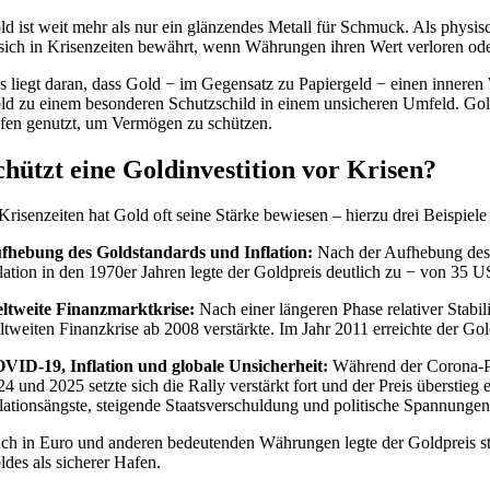
ld ist weit mehr als nur ein glänzendes Metall für Schmuck. Als physis
 sich in Krisenzeiten bewährt, wenn Währungen ihren Wert verloren 
s liegt daran, dass Gold − im Gegensatz zu Papiergeld − einen inneren W
ld zu einem besonderen Schutzschild in einem unsicheren Umfeld. Gold b
fen genutzt, um Vermögen zu schützen.
chützt eine Goldinvestition vor Krisen?
 Krisenzeiten hat Gold oft seine Stärke bewiesen – hierzu drei Beispie
fhebung des Goldstandards und Inflation:
Nach der Aufhebung des 
flation in den 1970er Jahren legte der Goldpreis deutlich zu − von 35 
ltweite Finanzmarktkrise:
Nach einer längeren Phase relativer Stabi
ltweiten Finanzkrise ab 2008 verstärkte. Im Jahr 2011 erreichte der G
VID-19, Inflation und globale Unsicherheit:
Während der Corona-Pan
24 und 2025 setzte sich die Rally verstärkt fort und der Preis übersti
flationsängste, steigende Staatsverschuldung und politische Spannungen
ch in Euro und anderen bedeutenden Währungen legte der Goldpreis sta
ldes als sicherer Hafen.