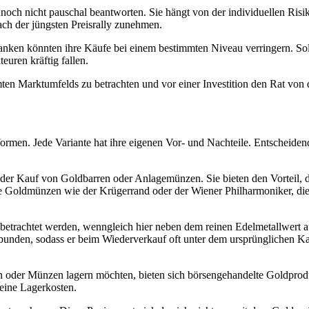
dennoch nicht pauschal beantworten. Sie hängt von der individuellen Ris
ach der jüngsten Preisrally zunehmen.
banken könnten ihre Käufe bei einem bestimmten Niveau verringern. S
euren kräftig fallen.
mten Marktumfelds zu betrachten und vor einer Investition den Rat von 
ormen. Jede Variante hat ihre eigenen Vor- und Nachteile. Entscheidend
 der Kauf von Goldbarren oder Anlagemünzen. Sie bieten den Vorteil, das
te Goldmünzen wie der Krügerrand oder der Wiener Philharmoniker, die 
trachtet werden, wenngleich hier neben dem reinen Edelmetallwert au
erbunden, sodass er beim Wiederverkauf oft unter dem ursprünglichen K
ren oder Münzen lagern möchten, bieten sich börsengehandelte Goldpr
eine Lagerkosten.