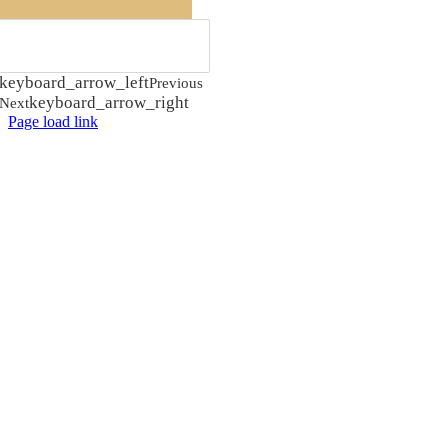
keyboard_arrow_left
Previous
keyboard_arrow_right
Next
Page load link